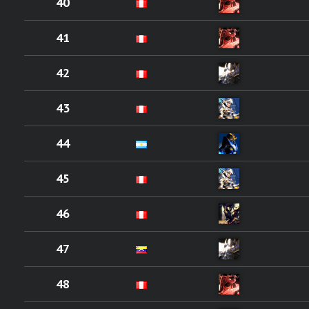
40
41
42
43
44
45
46
47
48